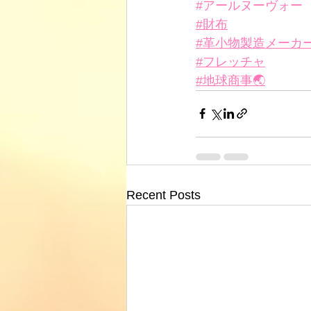
#アールヌーヴォー
#財布
#革小物製造メーカ
#フレッチャ
#地球商事🌏
Recent Posts