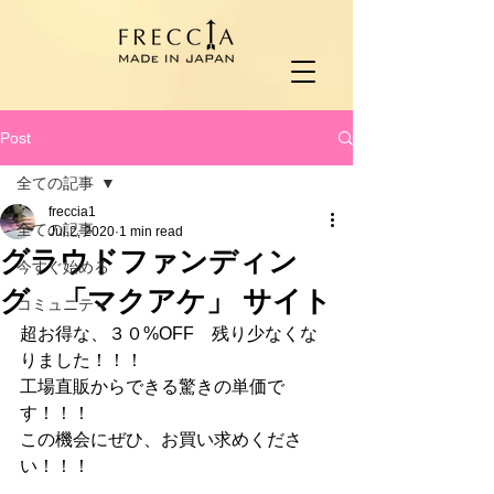
Post
全ての記事
freccia1
全ての記事
Jul 2, 2020
1 min read
グラウドファンディン
今すぐ始める
グ 「マクアケ」 サイト
コミュニティ
超お得な、３０%OFF　残り少なくな
りました！！！
工場直販からできる驚きの単価で
す！！！
この機会にぜひ、お買い求めくださ
い！！！