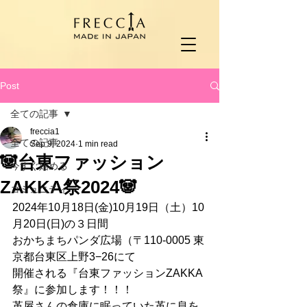
Post
全ての記事
freccia1
全ての記事
Sep 9, 2024
1 min read
🐼台東ファッション
今すぐ始める
ZAKKA祭2024🐼
コミュニティ
2024年10月18日(金)10月19日（土）10
月20日(日)の３日間
おかちまちパンダ広場（〒110-0005 東
京都台東区上野3−26にて
開催される『台東ファッションZAKKA
祭』に参加します！！！
革屋さんの倉庫に眠っていた革に息を