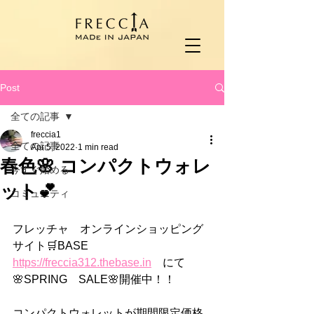
Post
全ての記事
freccia1
全ての記事
Apr 5, 2022
1 min read
春色🌸 コンパクトウォレ
今すぐ始める
ット💕
コミュニティ
フレッチャ　オンラインショッピング
サイト🛒BASE　
https://freccia312.thebase.in
　にて
🌸SPRING　SALE🌸開催中！！
コンパクトウォレットが期間限定価格