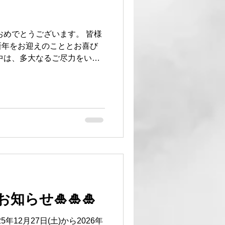
おめでとうございます。 皆様
新年をお迎えのこととお喜び
中は、多大なるご尽力をいた
ビスの向上に努めて参ります
お引立てを賜りますようお願
健康とご多幸をお祈りし、新
す。 ＊本日1/5から通常営
いさつ #革小物製造メーカー
🌏
知らせ🎍🎍🎍
年12月27日(土)から2026年