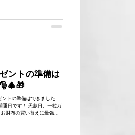
タリア革のバッグは近日ネット
急ぎの方は、お問い合わせく
プ BASEにてスゴ割
：12/18(木)12:00〜
、是非ご利用ください！！！ クリス
のバッグ イタリア革のバッグ
fキャンペーン #クリスマスプ
開運日 #財布 #イタリア革バ
ゼントの準備は
🎄🎁
レゼントの準備はできました
開運日です！ 天赦日、一粒万
るお財布の買い替えに最強の
 自分へのプレゼントにいかがで
 BASEにてスゴ割15%も開
2:00〜20(土)23:59 この機