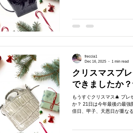
ントにいかがですか💓 イ
にアップする予定です。 お
ださい！ オンラインショッ
15%OFF 開催！！！👏😊 期間
20(土)23:59 この機に
マスプレゼント イタリア革
イタリア革のバッグ 15%of
レゼント #自分へのご褒美 #
freccia1
ッグ #革小物製造メーカー #PayIDスゴ割 #工場直販価
Dec 16, 2025
1 min read
格 #フレッチャ #地球商事🌏
クリスマスプレ
できましたか？🎅
もうすぐクリスマス🎄 プ
か？ 21日は今年最後の最強
倍日、甲子、天恩日が重な
開運日になります💯🎉👏
すか💓 オンラインショップ
催されます。 期間：12/18(木)1