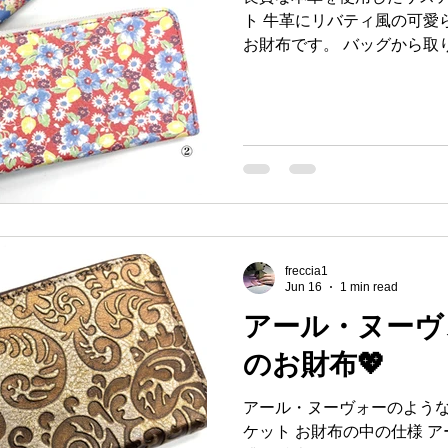
ト 牛革にリバティ風の可愛
お財布です。 バッグから取
させてくれます！ 本牛革製
がら長くお使いいただけます
財布 財布造作 財布造作 #財
製造メーカー #フレッチャ 
freccia1
Jun 16
1 min read
アール・ヌーヴ
のお財布💖
アール・ヌーヴォーのような
ケット お財布の中の仕様 