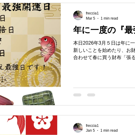
「繁栄」や「安定」を意味
知られています。財布はお
freccia1
色が持つエネルギーが金運
Mar 5
1 min read
います。 成長と発展を促す色 緑は新芽や若葉の色
年に一度の『最
り、物事が成長する力を持
選ぶことで、金銭面でも「
本日2026年3月５日は年に一
持たせることができます。 心の安
新しいことを始めたり、お
ックス効果が高く、冷静な
合わせて春に買う財布「張
管理においても冷静さは重
いう言い伝えもあります！！
めてお財布を 新調してみてくだ
開運日 #金運UP #革小物製
商事🌏
freccia1
Jan 5
1 min read