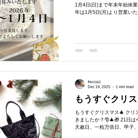
1月4日(日)まで年末年始休
年は1月5日(月)より営業い
出会いとご縁に恵まれた一年
支援を賜りますようお願い申
のお知らせ #年末のご挨拶 #
カー #フレッチャ #地球商事
freccia1
Dec 19, 2025
1 min read
もうすぐクリス
もうすぐクリスマス🎄 ク
きましたか？🎅🎄🎁 21
天赦日、一粒万倍日、甲子
い替えに最強の開運日になりま