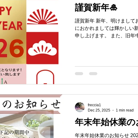
謹賀新年🎍
謹賀新年 新年、明けまして
におかれましては輝かしい
申し上げます。 また、旧年
だき、本年も、更なるサー
ので、より一層のご支援、
い申し上げます。 皆様のご
年のご挨拶とさせていただきま
業いたします！ #新年のごあ
#財布 #フレッチャ #地球商事
freccia1
Dec 25, 2025
1 min read
年末年始休業のお
年末年始休業のお知らせ 2025