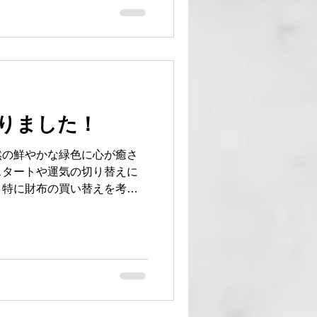
#フレッチャ #地球商事
りました！
然の鮮やかな緑色に心が癒さ
スタートや運気の切り替えに
。特に財布の買い替えを考え
財布は金運アップに良いとさ
回は、なぜ緑色の財布が運気
ールデンウィークの強運日を
さらにイタリア革を使い日本
魅力について詳しく紹介しま
い理由 緑色は自然や成長を象
心理学の観点からも、緑は