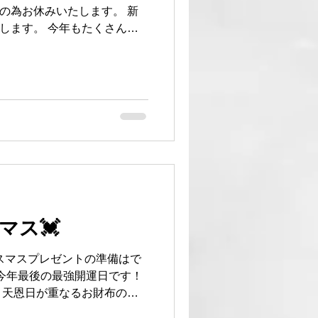
業の為お休みいたします。 新
たします。 今年もたくさんの
でした。 新年も変わらぬご
し上げます。 年末年始休業
感謝 #財布 #革小物製造メー
🌏 #良いお年を
マス💓
リスマスプレゼントの準備はで
日は今年最後の最強開運日です！
、天恩日が重なるお財布の買
す💯🎉👏 自分へのプレゼ