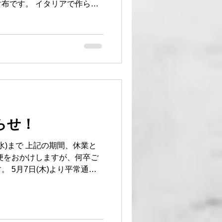
布です。 イタリアで作られ
した🇮🇹🇯🇵 個性が光
HOPにて販売中です！ #イタリ
ヴォー #財布 #革小物製造メ
事🌏
らせ！
日(水)まで 上記の期間、休業と
便をおかけしますが、何卒ご
 5月7日(木)より平常通り
期間中も、オンラインショッ
付けております。 4月30日
た場合 → 5月7日から順次発
#GW休業のお知らせ #母の日