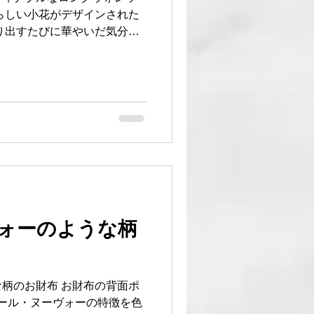
らしい小花がデザインされた
り出すたびに華やいだ気分に
なので、経年変化を楽しみな
。 本牛革 リバティ風花柄
布 #本牛革 #小花模様 #革小物
#地球商事
ォーのような柄
柄のお財布 お財布の背面ポ
アール・ヌーヴォーの特徴を色