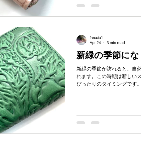
#財布 #革小物製造メーカー 
freccia1
Apr 24
3 min read
新緑の季節にな
新緑の季節が訪れると、自
れます。この時期は新しい
ぴったりのタイミングです
ている方にとって、緑色の
れ、注目されています。今
を呼び込むのか、そしてゴ
活かした購入のポイント、
で丁寧に縫製された財布の
す。 緑色の財布が金運に良
徴する色です。風水や色彩