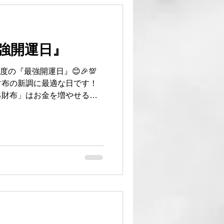
し、金運を呼び込む色として
金を入れるものなので、その
に影響を与えると考えられて
であ
強開運日』
っています。財布の色として
増える」「育つ」イメージを
度の『最強開運日』😊🎉💯
定をもたらす 緑はリラ
財布の新調に最適な日です！
判断を助ける色です。お金の
る財布」はお金を増やせると
要なので、緑色の
！ 是非、金運UPに願いを込
さい！😍👏 #財布 #最強
造メーカー #フレッチャ #地球