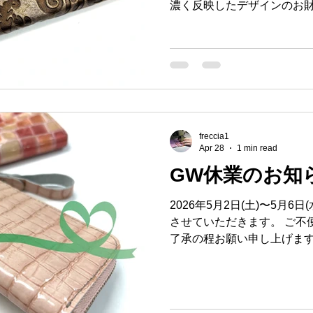
濃く反映したデザインのお財
た革を輸入して日本で作り上げま
る一品です。💖 BASEのS
ア革 #日本生産 #アールヌー
ーカー #フレッチャ #地球商
freccia1
Apr 28
1 min read
GW休業のお知
2026年5月2日(土)〜5月6
させていただきます。 ご不
了承の程お願い申し上げます。
の営業になります。 ※休業
プでのご注文は24時間受け
～ 5月6日にご注文いただい
送いたします。 母の日財布 