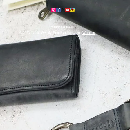
日本国内生産/
革小物造/OEM
株式会社フレッチャ
web@freccia.jp
© 2023 by Jade&Andy. Proudly created with
Wix.com