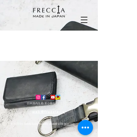
Latest News
日本国内生産/
革小物造/OEM
株式会社フレッチャ
web@freccia.jp
© 2023 by Jade&Andy. Proudly created with
Wix.com